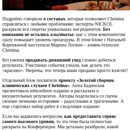
Подробно говорили
о составах
, которые позволяют Christina
справляться с любыми проблемами: эксперты NICKOL
раскрыли все секреты уникальных ингредиентов.
Без
внимания не остались альгинаты:
шаг с этим компонентом
сразу повышает уровень процедуры. В этом блоке с Натальей
Коренкиной выступила Марина Логвин – химик-технолог
Christina.
Без умения
продавать домашний уход
сложно добиться
результата. Участники события узнали, как делать это
«красиво». Уверены, что теперь ваши продажи просто взлетят!
Отдельный блок посвятили
проекту «Золотой сборник
клинических случаев Christina»
. Анна Будинская
презентовала юбилейное издание и рассказала о
внушительных результатах. Авторы поделились со сцены
своими личными историями – радостными и трагичными. А
еще стартовал набор работ в следующее издание.
Если вы задавались вопросом,
как предоставить сервис
самого высокого уровня
, то эта тема была полностью
раскрыта на Конференции. Мы детально разобрали, какой