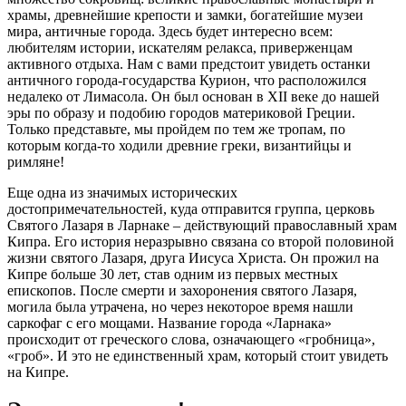
храмы, древнейшие крепости и замки, богатейшие музеи
мира, античные города. Здесь будет интересно всем:
любителям истории, искателям релакса, приверженцам
активного отдыха. Нам с вами предстоит увидеть останки
античного города-государства Курион, что расположился
недалеко от Лимасола. Он был основан в XII веке до нашей
эры по образу и подобию городов материковой Греции.
Только представьте, мы пройдем по тем же тропам, по
которым когда-то ходили древние греки, византийцы и
римляне!
Еще одна из значимых исторических
достопримечательностей, куда отправится группа, церковь
Святого Лазаря в Ларнаке – действующий православный храм
Кипра. Его история неразрывно связана со второй половиной
жизни святого Лазаря, друга Иисуса Христа. Он прожил на
Кипре больше 30 лет, став одним из первых местных
епископов. После смерти и захоронения святого Лазаря,
могила была утрачена, но через некоторое время нашли
саркофаг с его мощами. Название города «Ларнака»
происходит от греческого слова, означающего «гробница»,
«гроб». И это не единственный храм, который стоит увидеть
на Кипре.