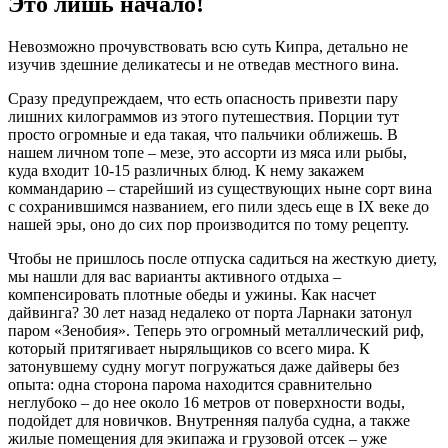
Это лишь начало!
Невозможно прочувствовать всю суть Кипра, детально не
изучив здешние деликатесы и не отведав местного вина.
Сразу предупреждаем, что есть опасность привезти пару
лишних килограммов из этого путешествия. Порции тут
просто огромные и еда такая, что пальчики оближешь. В
нашем личном топе – мезе, это ассорти из мяса или рыбы,
куда входит 10-15 различных блюд. К нему закажем
коммандарию – старейший из существующих ныне сорт вина
с сохранившимся названием, его пили здесь еще в IX веке до
нашей эры, оно до сих пор производится по тому рецепту.
Чтобы не пришлось после отпуска садиться на жесткую диету,
мы нашли для вас варианты активного отдыха –
компенсировать плотные обеды и ужины. Как насчет
дайвинга? 30 лет назад недалеко от порта Ларнаки затонул
паром «Зенобия». Теперь это огромный металлический риф,
который притягивает ныряльщиков со всего мира. К
затонувшему судну могут погружаться даже дайверы без
опыта: одна сторона парома находится сравнительно
неглубоко – до нее около 16 метров от поверхности воды,
подойдет для новичков. Внутренняя палуба судна, а также
жилые помещения для экипажа и грузовой отсек – уже