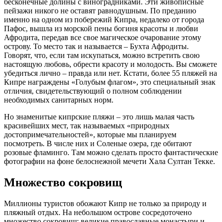
бесконечные долины с виноградниками. Эти живописные
пейзажи никого не оставят равнодушным. По преданию
именно на одном из побережий Кипра, недалеко от города
Пафос, вышла из морской пены богиня красоты и любви
Афродита, передав все свое магическое очарование этому
острову. То место так и называется – Бухта Афродиты.
Говорят, что, если там искупаться, можно встретить свою
настоящую любовь, обрести красоту и молодость. Вы сможете
убедиться лично – правда или нет. Кстати, более 55 пляжей на
Кипре награждены «Голубым флагом», это специальный знак
отличия, свидетельствующий о полном соблюдении
необходимых санитарных норм.
Но знаменитые кипрские пляжи – это лишь малая часть
красивейших мест, так называемых «природных
достопримечательностей», которые мы планируем
посмотреть. В числе них и Соленые озера, где обитают
розовые фламинго. Там можно сделать просто фантастические
фотографии на фоне белоснежной мечети Хала Султан Текке.
Множество сокровищ
Миллионы туристов обожают Кипр не только за природу и
пляжный отдых. На небольшом острове сосредоточено
множество сокровищ: великие православные монастыри и