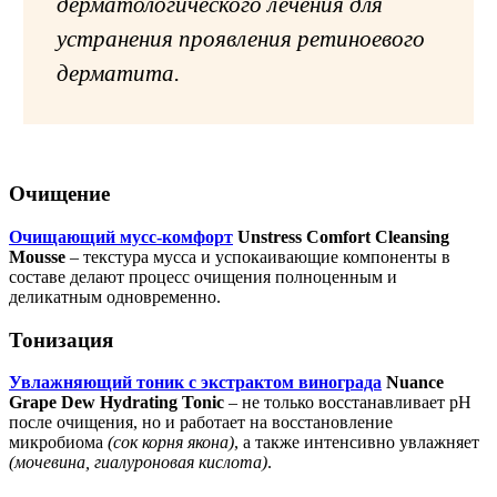
дерматологического лечения для
устранения проявления ретиноевого
дерматита.
Очищение
Очищающий мусс-комфорт
Unstress Comfort Cleansing
Mousse
– текстура мусса и успокаивающие компоненты в
составе делают процесс очищения полноценным и
деликатным одновременно.
Тонизация
Увлажняющий тоник с экстрактом винограда
Nuance
Grape Dew Hydrating Tonic
– не только восстанавливает pH
после очищения, но и работает на восстановление
микробиома
(сок корня якона)
, а также интенсивно увлажняет
(мочевина, гиалуроновая кислота)
.