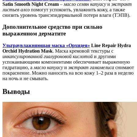
Satin Smooth Night Cream
–
масло семян капуасу
и
экстракт
листьев алоэ
помогут успокоить, увлажнить кожу, а также
снизить уровень трансэпидермальной потери влаги (ТЭПВ).
Дополнительное средство при сильно
выраженном дерматите
Ультраувлажняющая маска «Орхидея»
Line Repair Hydra
Orchid Hydration Mask
. Маска кремовой текстуры с
инкапсулированной гиалуроновой кислотой
и другими
успокаивающими компонентами обеспечивает выраженную
гидратацию, а
масло капуасу
и
экстракт гамамелиса
снимают
покраснение. Можно наносить на всю кожу 1–2 раза в неделю
на ночь и не смывать.
Выводы