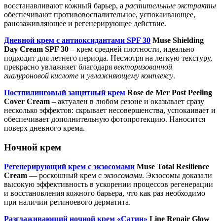
восстанавливают кожный барьер, а
растительные экстракты
обеспечивают противовоспалительное, успокаивающее,
ранозаживляющее и регенерирующее действие.
Дневной крем с антиоксидантами SPF 30
Muse Shielding
Day Cream SPF 30
– крем средней плотности, идеально
подходит для летнего периода. Несмотря на легкую текстуру,
прекрасно увлажняет благодаря
векторизованной
гиалуроновой кислоте
и
увлажняющему комплексу
.
Постпилинговый защитный крем
Rose de Mer Post Peeling
Cover Cream
– актуален в любом сезоне и оказывает сразу
несколько эффектов: скрывает несовершенства, успокаивает и
обеспечивает дополнительную фотопротекцию. Наносится
поверх дневного крема.
Ночной крем
Регенерирующий крем с экзосомами
Muse Total Resilience
Cream
— роскошный крем с
экзосомами
. Экзосомы доказали
высокую эффективность в ускорении процессов регенерации
и восстановления кожного барьера, что как раз необходимо
при наличии ретиноевого дерматита.
Разглаживающий ночной крем «Сатин»
Line Repair Glow