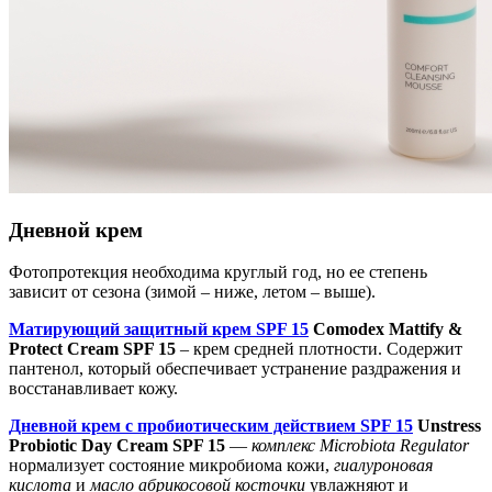
Дневной крем
Фотопротекция необходима круглый год, но ее степень
зависит от сезона (зимой – ниже, летом – выше).
Матирующий защитный крем SPF 15
Comodex Mattify &
Protect Cream SPF 15
– крем средней плотности. Содержит
пантенол, который обеспечивает устранение раздражения и
восстанавливает кожу.
Дневной крем с пробиотическим действием SPF 15
Unstress
Probiotic Day Cream SPF 15
—
комплекс Microbiota Regulator
нормализует состояние микробиома кожи,
гиалуроновая
кислота
и
масло абрикосовой косточки
увлажняют и