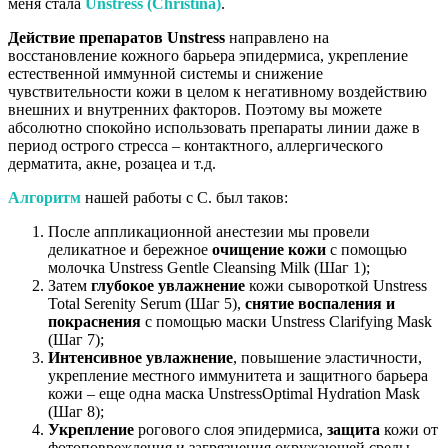
меня стала
Unstress (Christina)
.
Действие препаратов Unstress
направлено на
восстановление кожного барьера эпидермиса, укрепление
естественной иммунной системы и снижение
чувствительности кожи в целом к негативному воздействию
внешних и внутренних факторов. Поэтому вы можете
абсолютно спокойно использовать препараты линии даже в
период острого стресса – контактного, аллергического
дерматита, акне, розацеа и т.д.
Алгоритм
нашей работы с С. был таков:
После аппликационной анестезии мы провели
деликатное и бережноe
очищение кожи
с помощью
молочка Unstress Gentle Cleansing Milk (Шаг 1);
Затем
глубокое увлажнение
кожи сывороткой Unstress
Total Serenity Serum (Шаг 5),
снятие воспаления и
покраснения
с помощью маски Unstress Clarifying Mask
(Шаг 7);
Интенсивное увлажнение
, повышение эластичности,
укрепление местного иммунитета и защитного барьера
кожи – еще одна маска UnstressOptimal Hydration Mask
(Шаг 8);
Укрепление
рогового слоя эпидермиса,
защита
кожи от
фотоповреждения и загрязнения окружающей среды –