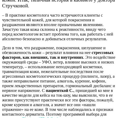
Стручковой.
– В практике косметолога часто встречаются клиенты с
чувствительной кожей, для которой покраснения и
раздражения являются вполне привычными явлениями.
Зачастую такая кожа склонна к реактивности, ввиду чего
перед косметологом встает проблема того, как работать с ней
абсолютно безопасно и добиваться отличных результатов.
Дело в том, что раздражение, покраснения, шелушение и
обезвоженность кожи – результат влияния на нее
стрессовых
факторов, как внешних, так и внутренних
. Это воздействие
окружающей среды – УФО, ветер, влияние высоких и низких
температур, – использование неподходящей косметики,
травматизация кожи, нежелательные последствия после
агрессивных косметологических процедур (пилинги, лазер), а
также неправильное питание, алкоголь, курение, кофеин,
прием лекарственных препаратов, гормональный дисбаланс и
нервное напряжение. С
пациенткой С.
, пришедшей ко мне в
качестве модели для кейса на ток-шоу, мы выяснили, что в ее
жизни присутствуют практически все эти факторы, пожалуй,
кроме курения и алкоголя, а значит все они «нашли
отражение» на ее коже. В том числе наблюдались и признаки
контактного дерматита. Поэтому программой выбора для