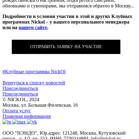
рождественского настроения, подогретого сангрией,
обновками и сувенирами, мы отправимся обратно в Москву...
Подробности и условия участия в этой и других Клубных
программах Nickol – у вашего персонального менеджера
или на
нашем сайте
.
ОТПРАВИТЬ ЗАЯВКУ НА УЧАСТИЕ
#Клубные программы NickOl
Вернуться к списку новостей
Присоединиться
Присоединиться
© NICKOL, 2024
Москва, ул. Большая Филевская, 16
Оплата услуг
Правовая информация
ООО "НЭНДО", Юр.адрес: 121248, Москва, Кутузовский
просп., д. 4/2, кв. 323, ИНН: 7730244884, info@nickol.ru