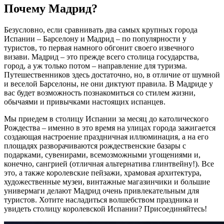
Почему Мадрид?
Безусловно, если сравнивать два самых крупных города
Испании – Барселону и Мадрид – по популярности у
туристов, то первая намного обгонит своего извечного
визави. Мадрид – это прежде всего столица государства,
город, а уж только потом – направление для туризма.
Путешественников здесь достаточно, но, в отличие от шумной
и веселой Барселоны, не они диктуют правила. В Мадриде у
вас будет возможность познакомиться со стилем жизни,
обычаями и привычками настоящих испанцев.
Мы приедем в столицу Испании за месяц до католического
Рождества – именно в это время на улицах города зажигается
создающая настроение праздничная иллюминация, а на его
площадях разворачиваются рождественские базары с
подарками, сувенирами, всемозможными угощениями и,
конечно, сангрией (отличная альтернатива глинтвейну!). Все
это, а также королевские пейзажи, храмовая архитектура,
художественные музеи, винтажные магазинчики и большие
универмаги делают Мадрид очень привлекательным для
туристов. Хотите насладиться волшебством праздника и
увидеть столицу королевской Испании? Присоединяйтесь!