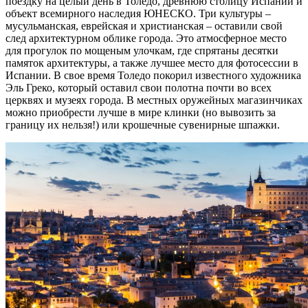
поездку на целый день в Толедо, древнюю столицу Испании и
объект всемирного наследия ЮНЕСКО. Три культуры –
мусульманская, еврейская и христианская – оставили свой
след архитектурном облике города. Это атмосферное место
для прогулок по мощеным улочкам, где спрятаны десятки
памяток архитектуры, а также лучшее место для фотосессии в
Испании. В свое время Толедо покорил известного художника
Эль Греко, который оставил свои полотна почти во всех
церквях и музеях города. В местных оружейных магазинчиках
можно приобрести лучше в мире клинки (но вывозить за
границу их нельзя!) или крошечные сувенирные шпажки.