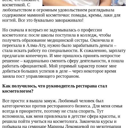
косметикой. С
любопытством и огромным удовольствием разглядывала
содержимое маминой косметички: помады, кремы, лаки для
ногтей. Все это буквально завораживало!
Но сначала я всерьез не задумывалась о профессии
косметолога: после школы поступила в колледж, чтобы
получить образование медицинской сестры. Окончила и
переехала в Алма-Ату, нужно было зарабатывать деньги –
стала искать работу по специальности. К сожалению, зарплату
предлагали копеечную. И мне пришлось принять непростое
решение – кардинально сменить сферу деятельности, я пошла
работать официанткой. Мой упрямый характер помог мне
добиться больших успехов в деле – через некоторое время
заняла пост управляющего рестораном.
Как получилось, что руководитель ресторана стал
косметологом?
Все просто: я вышла замуж. Любимый человек был
категорически против ресторанного бизнеса. Для меня семья
всегда в приоритете, поэтому не стала спорить. Тут
вспомнила, как меня привлекала в детстве сфера красоты, и
решила пойти учиться на косметолога. Закончила курсы и
побывала на семинаре Марины Лекомцевой по мезотерапии