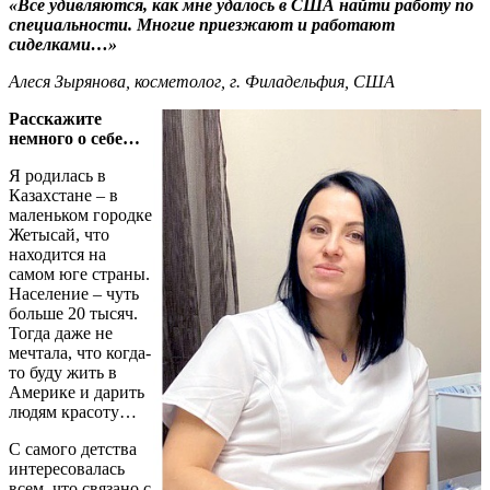
«Все удивляются, как мне удалось в США найти работу по
специальности. Многие приезжают и работают
сиделками…»
Алеся Зырянова, косметолог, г. Филадельфия, США
Расскажите
немного о себе…
Я родилась в
Казахстане – в
маленьком городке
Жетысай, что
находится на
самом юге страны.
Население – чуть
больше 20 тысяч.
Тогда даже не
мечтала, что когда-
то буду жить в
Америке и дарить
людям красоту…
С самого детства
интересовалась
всем, что связано с