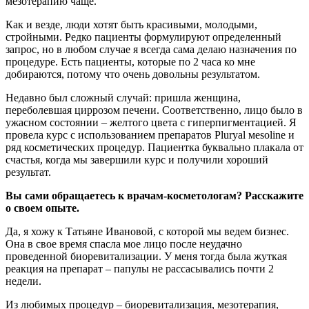
мезотерапию чаще.
Как и везде, люди хотят быть красивыми, молодыми,
стройными. Редко пациенты формулируют определенный
запрос, но в любом случае я всегда сама делаю назначения по
процедуре. Есть пациенты, которые по 2 часа ко мне
добираются, потому что очень довольны результатом.
Недавно был сложный случай: пришла женщина,
переболевшая циррозом печени. Соответственно, лицо было в
ужасном состоянии – желтого цвета с гиперпигментацией. Я
провела курс с использованием препаратов Pluryal мesoline и
ряд косметических процедур. Пациентка буквально плакала от
счастья, когда мы завершили курс и получили хороший
результат.
Вы сами обращаетесь к врачам-косметологам? Расскажите
о своем опыте.
Да, я хожу к Татьяне Ивановой, с которой мы ведем бизнес.
Она в свое время спасла мое лицо после неудачно
проведенной биоревитализации. У меня тогда была жуткая
реакция на препарат – папулы не рассасывались почти 2
недели.
Из любимых процедур – биоревитализация, мезотерапия,